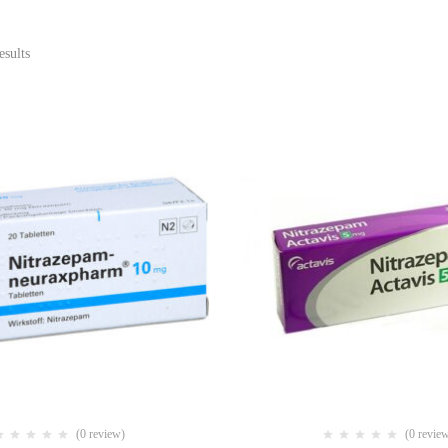
esults
(0 review)
(0 revie