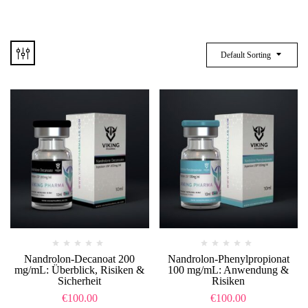
Default Sorting
Nandrolon-Decanoat 200
Nandrolon-Phenylpropionat
mg/mL: Überblick, Risiken &
100 mg/mL: Anwendung &
Sicherheit
Risiken
€
100.00
€
100.00