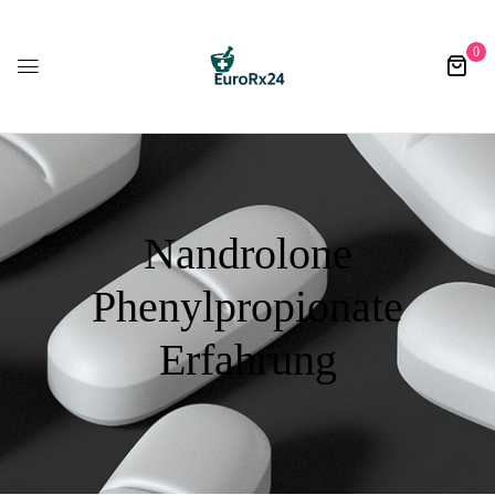
0
Nandrolone
Phenylpropionate
Erfahrung