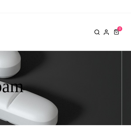
0
pam