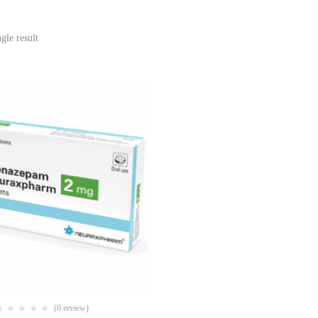
gle result
(0 review)