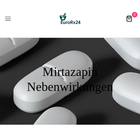
0
Mirtazapin
Nebenwirkungen