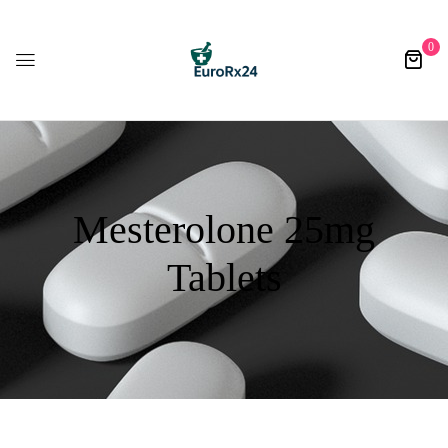
0
Mesterolone 25mg
Tablets​