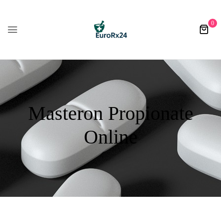
0
Masteron Propionate
Online