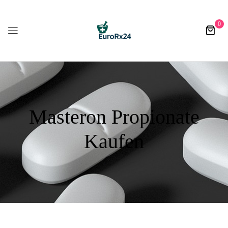
0
Masteron Propionate
Kaufen