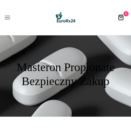
0
Masteron Propionate
Bezpieczny Zakup