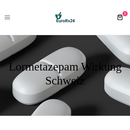
0
Lormetazepam Wirkung
Schweiz