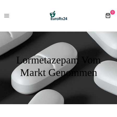
0
Lormetazepam Vom
Markt Genommen