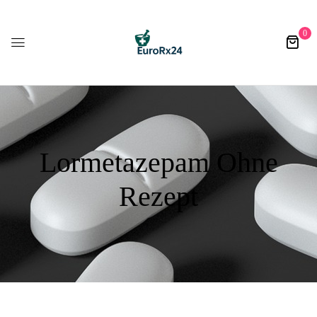
0
Lormetazepam Ohne
Rezept