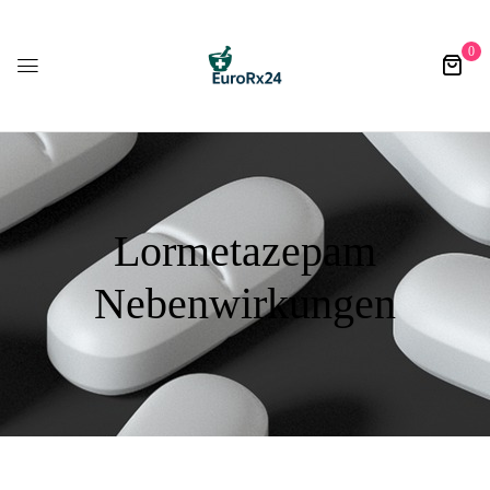
0
Lormetazepam
Nebenwirkungen