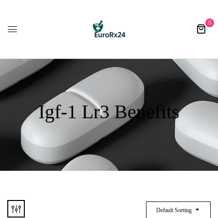
0
Igf-1 Lr3 Benefits
Default Sorting