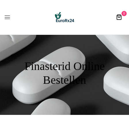
0
Finasterid Online
Bestellen