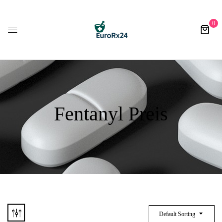
0
Fentanyl Preis​
Default Sorting