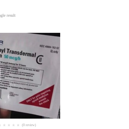
gle result
(0 review)