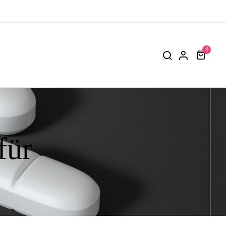
0
für