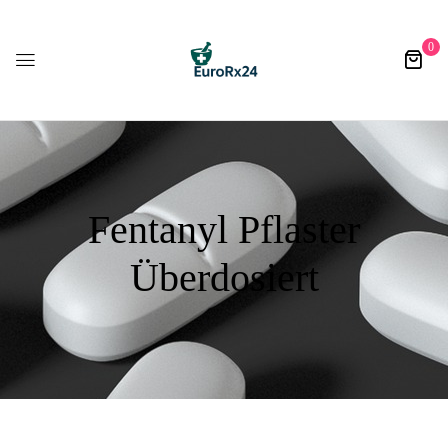
0
Fentanyl Pflaster
Überdosiert