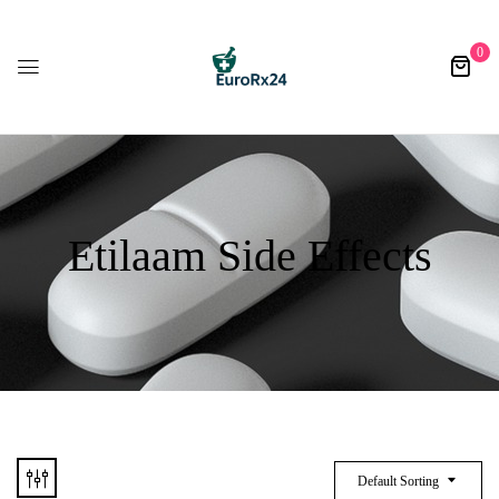
0
Etilaam Side Effects​
Default Sorting