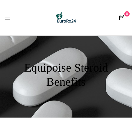
0
Equipoise Steroid
Benefits