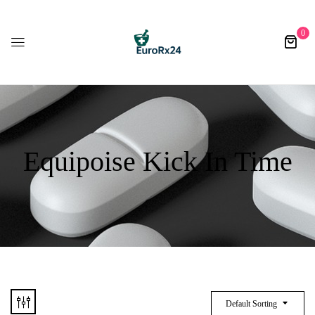
0
Equipoise Kick In Time
Default Sorting