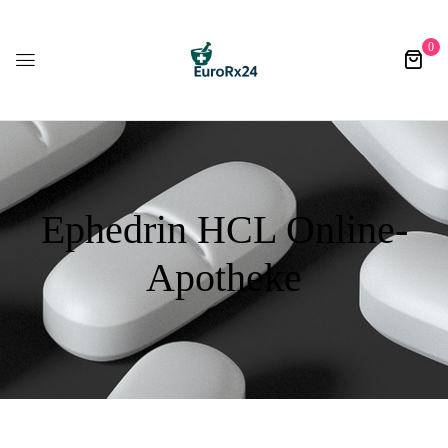
0
Ephedrin HCL Online-
Apotheke