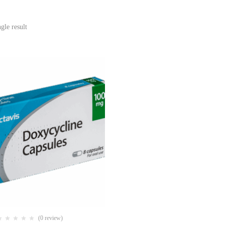
gle result
(0 review)