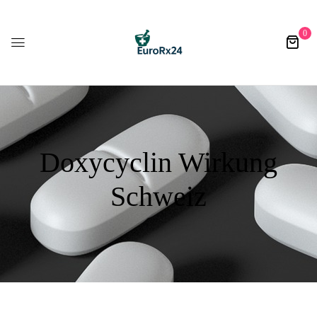
0
Doxycyclin Wirkung
Schweiz