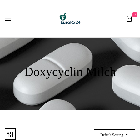
0
Doxycyclin Milch
Default Sorting