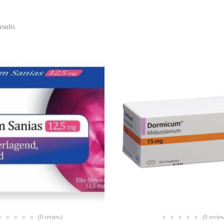
esults
(0 review)
(0 revie