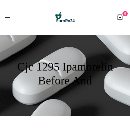
0
Cjc 1295 Ipamorelin
Before And