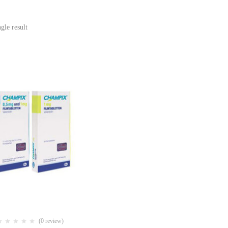
gle result
(0 review)