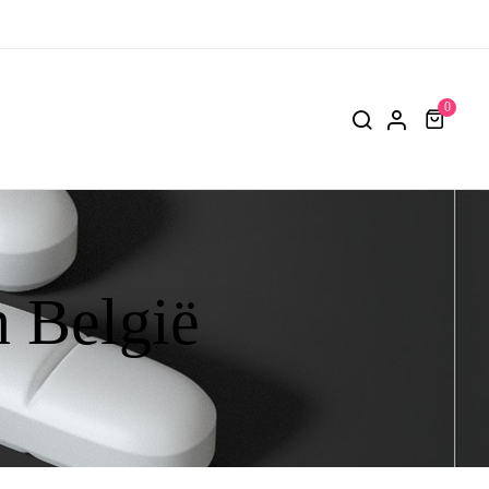
0
 België