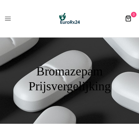
0
Bromazepam
Prijsvergelijking