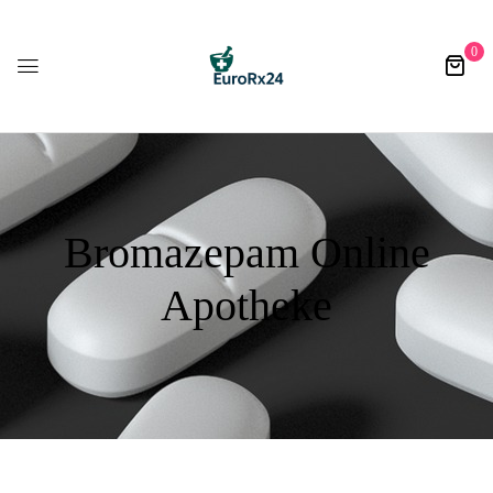
0
Bromazepam Online
Apotheke