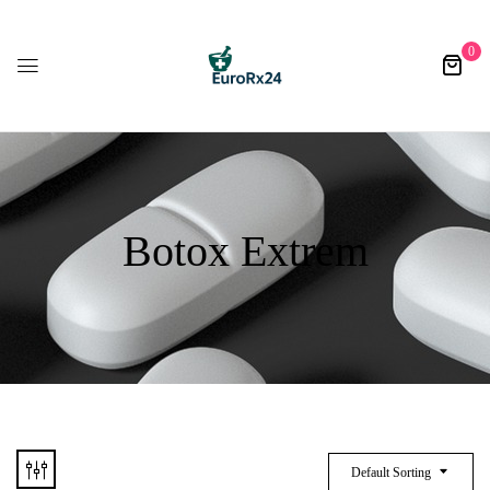
0
Botox Extrem​
Default Sorting