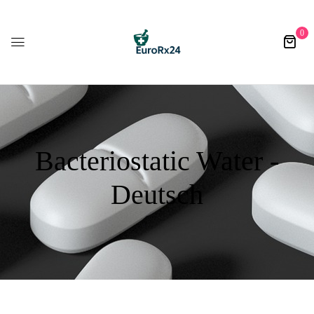
0
Bacteriostatic Water -
Deutsch