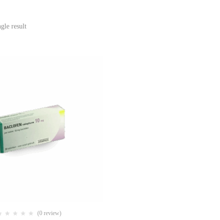
gle result
(0 review)