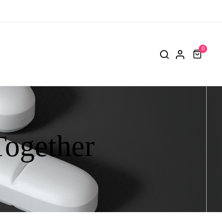
0
ogether