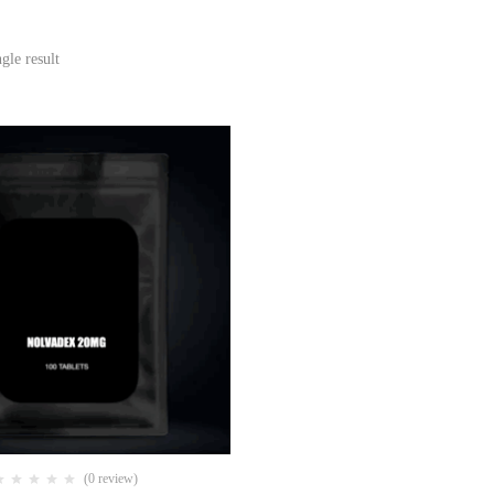
gle result
(0 review)