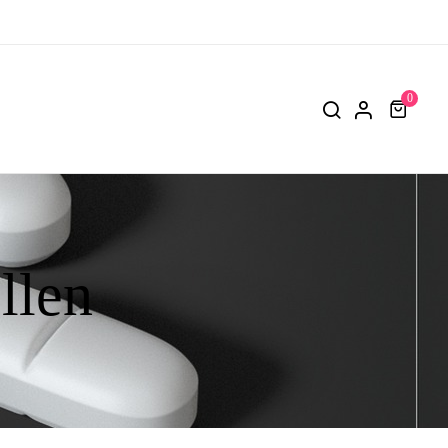
0
llen