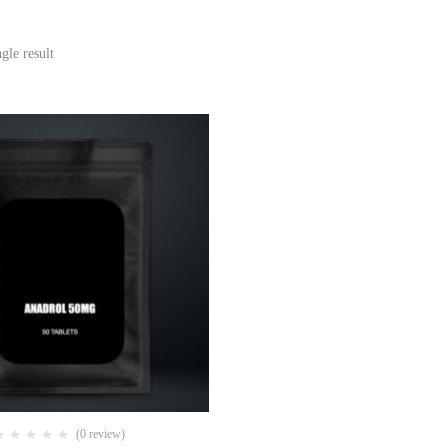
gle result
(0 review)