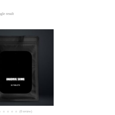
gle result
(0 review)