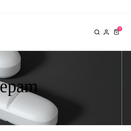
0
zepam