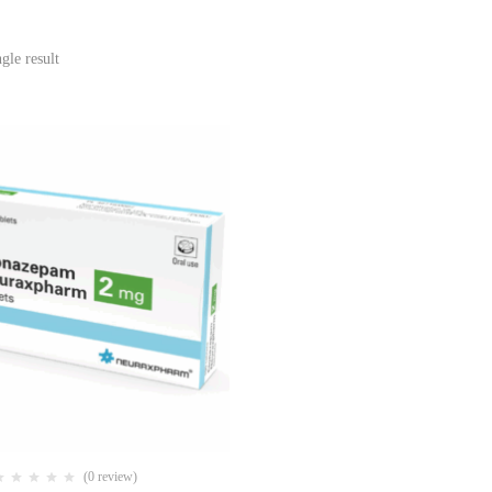
gle result
(0 review)