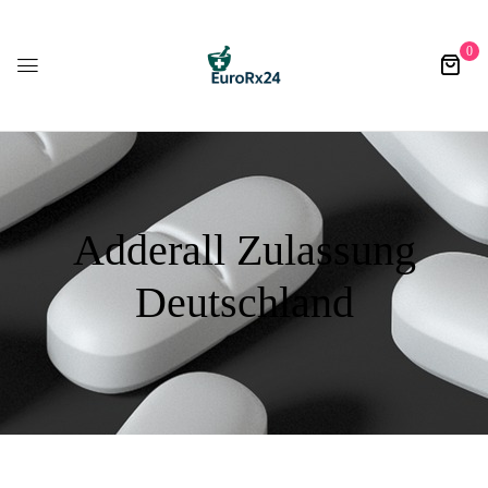
0
Adderall Zulassung
Deutschland