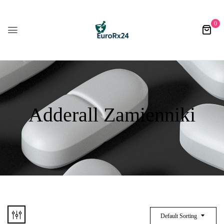
0
Adderall Zamienniki
Default Sorting