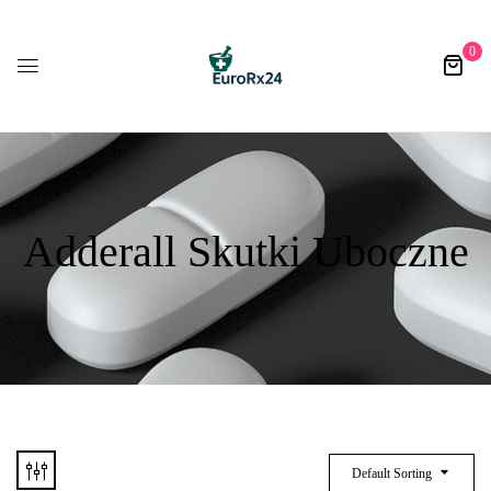
0
Adderall Skutki Uboczne
Default Sorting