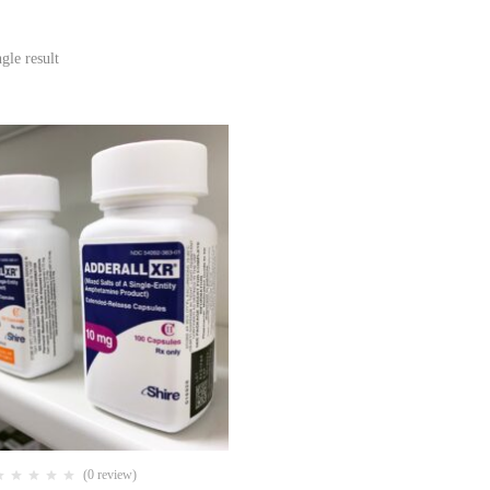
gle result
(0 review)