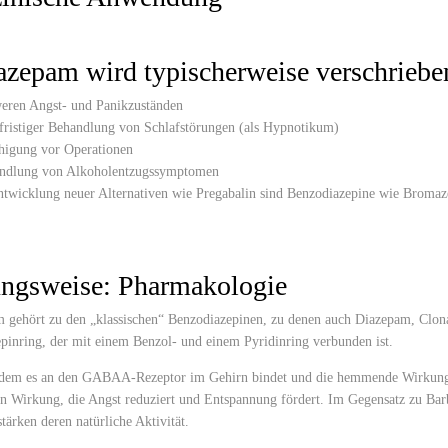
zepam wird typischerweise verschrieben
eren Angst- und Panikzuständen
fristiger Behandlung von Schlafstörungen (als Hypnotikum)
higung vor Operationen
ndlung von Alkoholentzugssymptomen
ntwicklung neuer Alternativen wie Pregabalin sind Benzodiazepine wie Bromazep
ngsweise: Pharmakologie
gehört zu den „klassischen“ Benzodiazepinen, zu denen auch Diazepam, Clona
pinring, der mit einem Benzol- und einem Pyridinring verbunden ist.
ndem es an den GABAA-Rezeptor im Gehirn bindet und die hemmende Wirkung d
n Wirkung, die Angst reduziert und Entspannung fördert. Im Gegensatz zu Bar
tärken deren natürliche Aktivität.