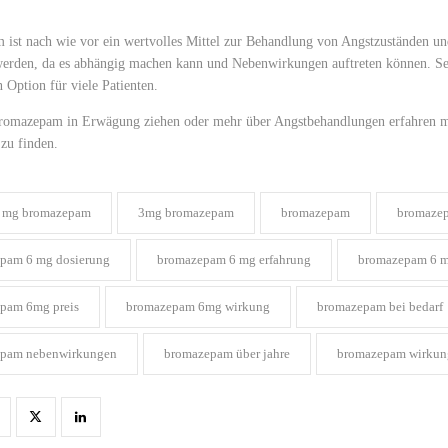
ist nach wie vor ein wertvolles Mittel zur Behandlung von Angstzuständen und
erden, da es abhängig machen kann und Nebenwirkungen auftreten können. Se
n Option für viele Patienten.
omazepam in Erwägung ziehen oder mehr über Angstbehandlungen erfahren möc
zu finden.
 mg bromazepam​
3mg bromazepam​
bromazepam​
bromazep
pam 6 mg dosierung​
bromazepam 6 mg erfahrung​
bromazepam 6 mg
pam 6mg preis​
bromazepam 6mg wirkung​
bromazepam bei bedarf​
pam nebenwirkungen​
bromazepam über jahre​
bromazepam wirkung