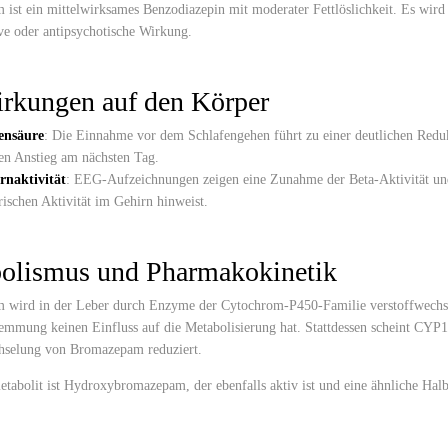
st ein mittelwirksames Benzodiazepin mit moderater Fettlöslichkeit. Es wird i
ive oder antipsychotische Wirkung.
rkungen auf den Körper
nsäure
: Die Einnahme vor dem Schlafengehen führt zu einer deutlichen Redu
en Anstieg am nächsten Tag.
rnaktivität
: EEG-Aufzeichnungen zeigen eine Zunahme der Beta-Aktivität un
rischen Aktivität im Gehirn hinweist.
olismus und Pharmakokinetik
wird in der Leber durch Enzyme der Cytochrom-P450-Familie verstoffwechselt
emmung keinen Einfluss auf die Metabolisierung hat. Stattdessen scheint CYP
hselung von Bromazepam reduziert.
tabolit ist Hydroxybromazepam, der ebenfalls aktiv ist und eine ähnliche Hal