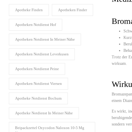
Apotheke Finden​
Apotheken Finder​
Broma
Apotheken Notdienst Hof​
Schw
Kurz
Apotheken Notdienst In Meiner Nähe​
Beru
Beha
Apotheken Notdienst Leverkusen​
Trotz der E
wirksam.
Apotheken Notdienst Peine​
Wirku
Apotheken Notdienst Viersen​
Bromazepam 
Apotheke Notdienst Bochum​
einem Diaze
Es wirkt, i
Apotheke Notdienst In Meiner Nähe​
beruhigende
sondern vers
Beipackzettel Oxycodon Naloxon 10-5 Mg