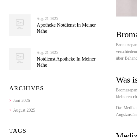
Aug. 21, 2025
Apotheke Notdienst In Meiner
Nähe
Broma
Bromazepam 
verschieden
Aug. 21, 2025
über Behand
Notdienst Apotheke In Meiner
Nähe
Was i
ARCHIVES
Bromazepam 
kleineren c
Juni 2026
Das Medikam
August 2025
Angstzustän
TAGS
Mediz