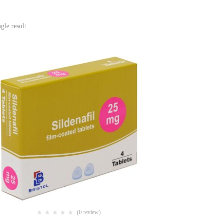
gle result
(0 review)