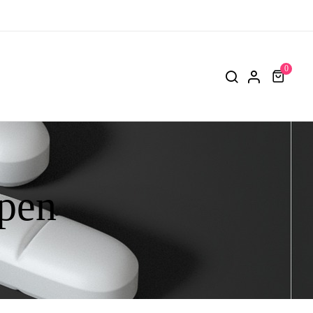
0
open