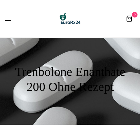
0
Trenbolone Enanthate
200 Ohne Rezept