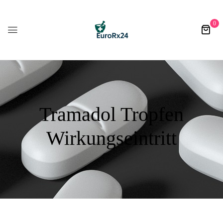
0
Tramadol Tropfen
Wirkungseintritt