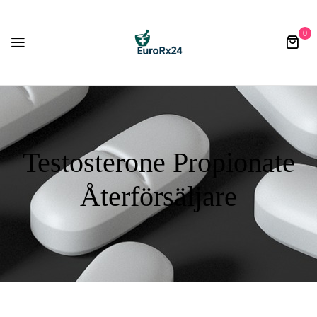
0
Testosterone Propionate
Återförsäljare