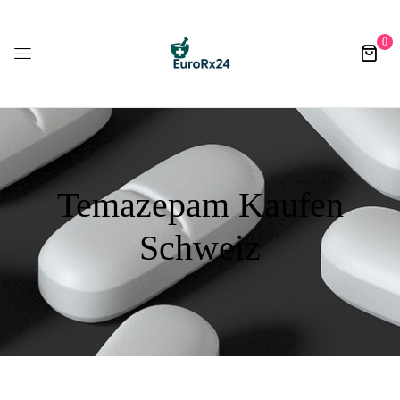
0
Temazepam Kaufen
Schweiz