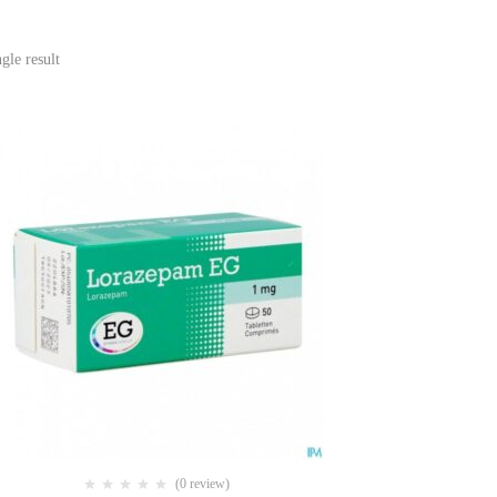
gle result
(0 review)