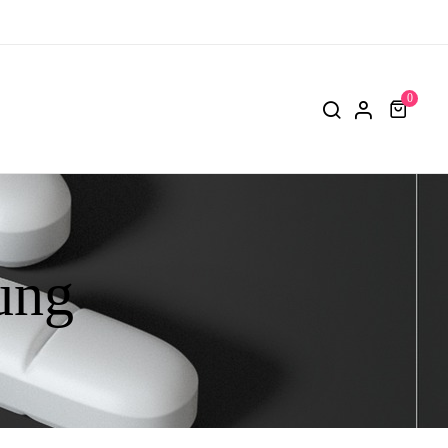
0
ng​