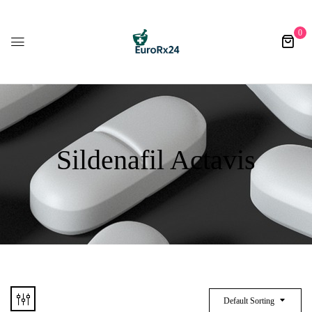
0
Sildenafil Actavis
Default Sorting