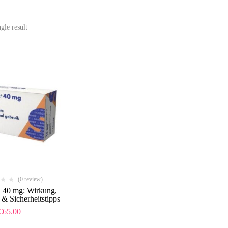
gle result
(0 review)
l 40 mg: Wirkung,
 Sicherheitstipps
€
65.00