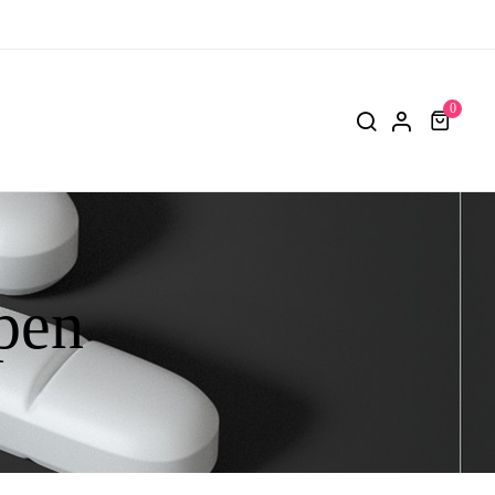
0
en​