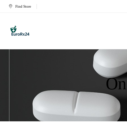
Find Store
On