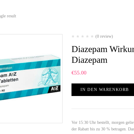
gle result
(0 review)
Diazepam Wirkun
Diazepam
€
55.00
IN DEN WARENKORB
Vor 15:30 Uhr bestellt, morgen geli
der Rabatt bis zu 30 % betragen. D